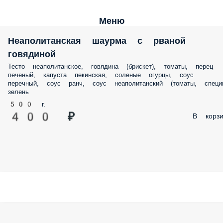
Меню
Неаполитанская шаурма с рваной
говядиной
Тесто неаполитанское, говядина (брискет), томаты, перец
печеный, капуста пекинская, соленые огурцы, соус
перечный, соус ранч, соус неаполитанский (томаты, специи
зелень
500 г.
400 ₽
В корзи