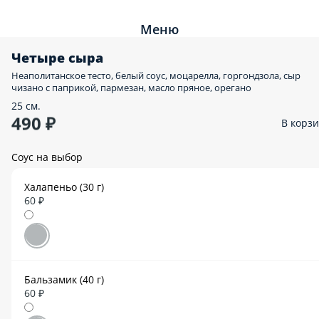
Меню
Четыре сыра
Неаполитанское тесто, белый соус, моцарелла, горгондзола, сыр
чизано с паприкой, пармезан, масло пряное, орегано
25 см.
490 ₽
В корз
Соус на выбор
Халапеньо (30 г)
60 ₽
Бальзамик (40 г)
60 ₽